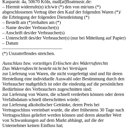
Kasparstr. 4a, 50670 Köln, mail[at]floatmusic.de:
– Hiermit widerrufe(n) ich/wir (*) den von mir/uns (*)
abgeschlossenen Vertrag über den Kauf der folgenden Waren (*)/
die Erbringung der folgenden Dienstleistung (*)
– Bestellt am (*)/erhalten am (*)
– Name des/der Verbraucher(s)
– Anschrift des/der Verbraucher(s)
– Unterschrift des/der Verbraucher(s) (nur bei Mitteilung auf Papier)
– Datum
—————————————
(*) Unzutreffendes streichen.
Ausschluss bzw. vorzeitiges Erlöschen des Widerrufsrechts
Das Widerrufsrecht besteht nicht bei Verträgen
zur Lieferung von Waren, die nicht vorgefertigt sind und für deren
Herstellung eine individuelle Auswahl oder Bestimmung durch den
Verbraucher maßgeblich ist oder die eindeutig auf die persönlichen
Bedürfnisse des Verbrauchers zugeschnitten sind;
zur Lieferung von Waren, die schnell verderben können oder deren
Verfallsdatum schnell überschritten würde;
zur Lieferung alkoholischer Getränke, deren Preis bei
Vertragsschluss vereinbart wurde, die aber frühestens 30 Tage nach
Vertragsschluss geliefert werden können und deren aktueller Wert
von Schwankungen auf dem Markt abhängt, auf die der
Unternehmer keinen Einfluss hat;