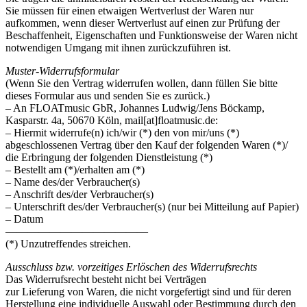
Sie müssen für einen etwaigen Wertverlust der Waren nur
aufkommen, wenn dieser Wertverlust auf einen zur Prüfung der
Beschaffenheit, Eigenschaften und Funktionsweise der Waren nicht
notwendigen Umgang mit ihnen zurückzuführen ist.
Muster-Widerrufsformular
(Wenn Sie den Vertrag widerrufen wollen, dann füllen Sie bitte
dieses Formular aus und senden Sie es zurück.)
– An FLOATmusic GbR, Johannes Ludwig/Jens Böckamp,
Kasparstr. 4a, 50670 Köln, mail[at]floatmusic.de:
– Hiermit widerrufe(n) ich/wir (*) den von mir/uns (*)
abgeschlossenen Vertrag über den Kauf der folgenden Waren (*)/
die Erbringung der folgenden Dienstleistung (*)
– Bestellt am (*)/erhalten am (*)
– Name des/der Verbraucher(s)
– Anschrift des/der Verbraucher(s)
– Unterschrift des/der Verbraucher(s) (nur bei Mitteilung auf Papier)
– Datum
—————————————
(*) Unzutreffendes streichen.
Ausschluss bzw. vorzeitiges Erlöschen des Widerrufsrechts
Das Widerrufsrecht besteht nicht bei Verträgen
zur Lieferung von Waren, die nicht vorgefertigt sind und für deren
Herstellung eine individuelle Auswahl oder Bestimmung durch den