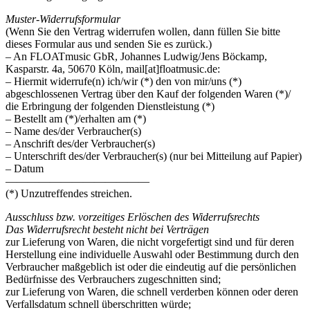
Muster-Widerrufsformular
(Wenn Sie den Vertrag widerrufen wollen, dann füllen Sie bitte
dieses Formular aus und senden Sie es zurück.)
– An FLOATmusic GbR, Johannes Ludwig/Jens Böckamp,
Kasparstr. 4a, 50670 Köln, mail[at]floatmusic.de:
– Hiermit widerrufe(n) ich/wir (*) den von mir/uns (*)
abgeschlossenen Vertrag über den Kauf der folgenden Waren (*)/
die Erbringung der folgenden Dienstleistung (*)
– Bestellt am (*)/erhalten am (*)
– Name des/der Verbraucher(s)
– Anschrift des/der Verbraucher(s)
– Unterschrift des/der Verbraucher(s) (nur bei Mitteilung auf Papier)
– Datum
—————————————
(*) Unzutreffendes streichen.
Ausschluss bzw. vorzeitiges Erlöschen des Widerrufsrechts
Das Widerrufsrecht besteht nicht bei Verträgen
zur Lieferung von Waren, die nicht vorgefertigt sind und für deren
Herstellung eine individuelle Auswahl oder Bestimmung durch den
Verbraucher maßgeblich ist oder die eindeutig auf die persönlichen
Bedürfnisse des Verbrauchers zugeschnitten sind;
zur Lieferung von Waren, die schnell verderben können oder deren
Verfallsdatum schnell überschritten würde;