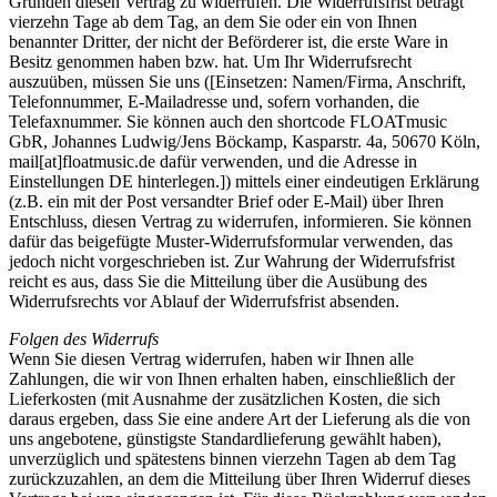
Gründen diesen Vertrag zu widerrufen. Die Widerrufsfrist beträgt
vierzehn Tage ab dem Tag, an dem Sie oder ein von Ihnen
benannter Dritter, der nicht der Beförderer ist, die erste Ware in
Besitz genommen haben bzw. hat. Um Ihr Widerrufsrecht
auszuüben, müssen Sie uns ([Einsetzen: Namen/Firma, Anschrift,
Telefonnummer, E-Mailadresse und, sofern vorhanden, die
Telefaxnummer. Sie können auch den shortcode FLOATmusic
GbR, Johannes Ludwig/Jens Böckamp, Kasparstr. 4a, 50670 Köln,
mail[at]floatmusic.de dafür verwenden, und die Adresse in
Einstellungen DE hinterlegen.]) mittels einer eindeutigen Erklärung
(z.B. ein mit der Post versandter Brief oder E-Mail) über Ihren
Entschluss, diesen Vertrag zu widerrufen, informieren. Sie können
dafür das beigefügte Muster-Widerrufsformular verwenden, das
jedoch nicht vorgeschrieben ist. Zur Wahrung der Widerrufsfrist
reicht es aus, dass Sie die Mitteilung über die Ausübung des
Widerrufsrechts vor Ablauf der Widerrufsfrist absenden.
Folgen des Widerrufs
Wenn Sie diesen Vertrag widerrufen, haben wir Ihnen alle
Zahlungen, die wir von Ihnen erhalten haben, einschließlich der
Lieferkosten (mit Ausnahme der zusätzlichen Kosten, die sich
daraus ergeben, dass Sie eine andere Art der Lieferung als die von
uns angebotene, günstigste Standardlieferung gewählt haben),
unverzüglich und spätestens binnen vierzehn Tagen ab dem Tag
zurückzuzahlen, an dem die Mitteilung über Ihren Widerruf dieses