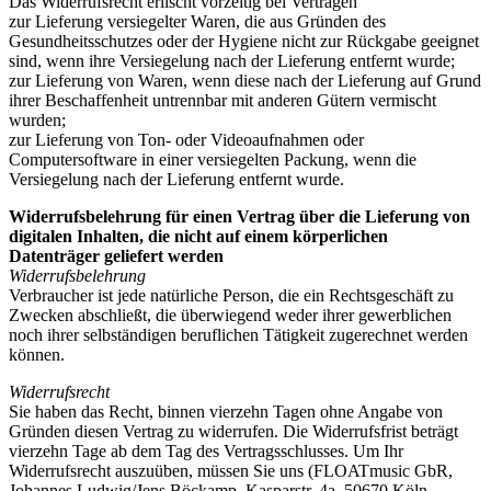
Das Widerrufsrecht erlischt vorzeitig bei Verträgen
zur Lieferung versiegelter Waren, die aus Gründen des
Gesundheitsschutzes oder der Hygiene nicht zur Rückgabe geeignet
sind, wenn ihre Versiegelung nach der Lieferung entfernt wurde;
zur Lieferung von Waren, wenn diese nach der Lieferung auf Grund
ihrer Beschaffenheit untrennbar mit anderen Gütern vermischt
wurden;
zur Lieferung von Ton- oder Videoaufnahmen oder
Computersoftware in einer versiegelten Packung, wenn die
Versiegelung nach der Lieferung entfernt wurde.
Widerrufsbelehrung für einen Vertrag über die Lieferung von
digitalen Inhalten, die nicht auf einem körperlichen
Datenträger geliefert werden
Widerrufsbelehrung
Verbraucher ist jede natürliche Person, die ein Rechtsgeschäft zu
Zwecken abschließt, die überwiegend weder ihrer gewerblichen
noch ihrer selbständigen beruflichen Tätigkeit zugerechnet werden
können.
Widerrufsrecht
Sie haben das Recht, binnen vierzehn Tagen ohne Angabe von
Gründen diesen Vertrag zu widerrufen. Die Widerrufsfrist beträgt
vierzehn Tage ab dem Tag des Vertragsschlusses. Um Ihr
Widerrufsrecht auszuüben, müssen Sie uns (FLOATmusic GbR,
Johannes Ludwig/Jens Böckamp, Kasparstr. 4a, 50670 Köln,