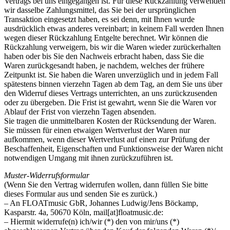
Vertrags bei uns eingegangen ist. Für diese Rückzahlung verwenden
wir dasselbe Zahlungsmittel, das Sie bei der ursprünglichen
Transaktion eingesetzt haben, es sei denn, mit Ihnen wurde
ausdrücklich etwas anderes vereinbart; in keinem Fall werden Ihnen
wegen dieser Rückzahlung Entgelte berechnet. Wir können die
Rückzahlung verweigern, bis wir die Waren wieder zurückerhalten
haben oder bis Sie den Nachweis erbracht haben, dass Sie die
Waren zurückgesandt haben, je nachdem, welches der frühere
Zeitpunkt ist. Sie haben die Waren unverzüglich und in jedem Fall
spätestens binnen vierzehn Tagen ab dem Tag, an dem Sie uns über
den Widerruf dieses Vertrags unterrichten, an uns zurückzusenden
oder zu übergeben. Die Frist ist gewahrt, wenn Sie die Waren vor
Ablauf der Frist von vierzehn Tagen absenden.
Sie tragen die unmittelbaren Kosten der Rücksendung der Waren.
Sie müssen für einen etwaigen Wertverlust der Waren nur
aufkommen, wenn dieser Wertverlust auf einen zur Prüfung der
Beschaffenheit, Eigenschaften und Funktionsweise der Waren nicht
notwendigen Umgang mit ihnen zurückzuführen ist.
Muster-Widerrufsformular
(Wenn Sie den Vertrag widerrufen wollen, dann füllen Sie bitte
dieses Formular aus und senden Sie es zurück.)
– An FLOATmusic GbR, Johannes Ludwig/Jens Böckamp,
Kasparstr. 4a, 50670 Köln, mail[at]floatmusic.de:
– Hiermit widerrufe(n) ich/wir (*) den von mir/uns (*)