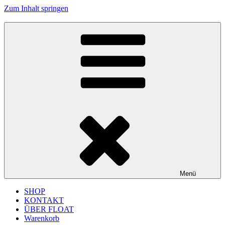
Zum Inhalt springen
FLOAT MUSIC
junges Label für improvisierte Musik und Jazz aus Köln
Menü
SHOP
KONTAKT
ÜBER FLOAT
Warenkorb