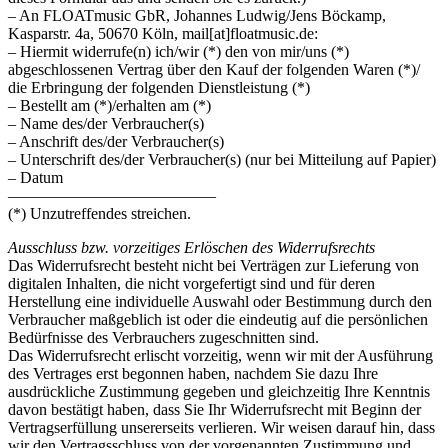
– An FLOATmusic GbR, Johannes Ludwig/Jens Böckamp,
Kasparstr. 4a, 50670 Köln, mail[at]floatmusic.de:
– Hiermit widerrufe(n) ich/wir (*) den von mir/uns (*)
abgeschlossenen Vertrag über den Kauf der folgenden Waren (*)/
die Erbringung der folgenden Dienstleistung (*)
– Bestellt am (*)/erhalten am (*)
– Name des/der Verbraucher(s)
– Anschrift des/der Verbraucher(s)
– Unterschrift des/der Verbraucher(s) (nur bei Mitteilung auf Papier)
– Datum
—————————————
(*) Unzutreffendes streichen.
Ausschluss bzw. vorzeitiges Erlöschen des Widerrufsrechts
Das Widerrufsrecht besteht nicht bei Verträgen zur Lieferung von
digitalen Inhalten, die nicht vorgefertigt sind und für deren
Herstellung eine individuelle Auswahl oder Bestimmung durch den
Verbraucher maßgeblich ist oder die eindeutig auf die persönlichen
Bedürfnisse des Verbrauchers zugeschnitten sind.
Das Widerrufsrecht erlischt vorzeitig, wenn wir mit der Ausführung
des Vertrages erst begonnen haben, nachdem Sie dazu Ihre
ausdrückliche Zustimmung gegeben und gleichzeitig Ihre Kenntnis
davon bestätigt haben, dass Sie Ihr Widerrufsrecht mit Beginn der
Vertragserfüllung unsererseits verlieren. Wir weisen darauf hin, dass
wir den Vertragsschluss von der vorgenannten Zustimmung und