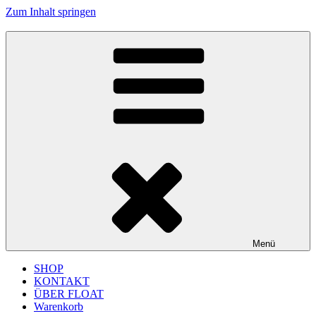
Zum Inhalt springen
FLOAT MUSIC
junges Label für improvisierte Musik und Jazz aus Köln
Menü
SHOP
KONTAKT
ÜBER FLOAT
Warenkorb