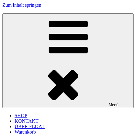
Zum Inhalt springen
FLOAT MUSIC
junges Label für improvisierte Musik und Jazz aus Köln
Menü
SHOP
KONTAKT
ÜBER FLOAT
Warenkorb