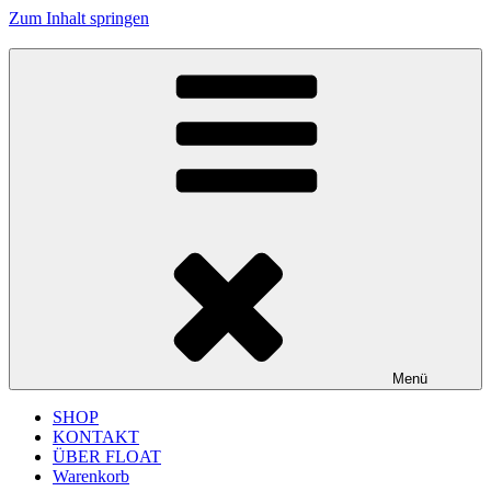
Zum Inhalt springen
FLOAT MUSIC
junges Label für improvisierte Musik und Jazz aus Köln
Menü
SHOP
KONTAKT
ÜBER FLOAT
Warenkorb