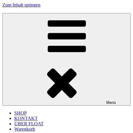
Zum Inhalt springen
FLOAT MUSIC
junges Label für improvisierte Musik und Jazz aus Köln
Menü
SHOP
KONTAKT
ÜBER FLOAT
Warenkorb