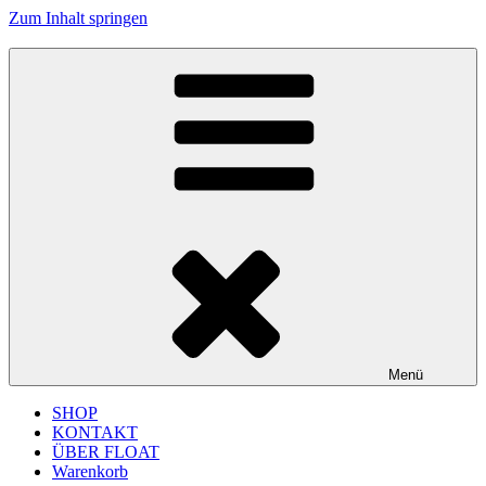
Zum Inhalt springen
FLOAT MUSIC
junges Label für improvisierte Musik und Jazz aus Köln
Menü
SHOP
KONTAKT
ÜBER FLOAT
Warenkorb